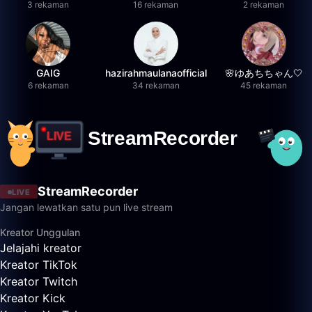
3 rekaman
16 rekaman
2 rekaman
GAIG
hazirahmaulanaofficial
🌸ゆあちちゃん🤍
6 rekaman
34 rekaman
45 rekaman
StreamRecorder
LIVE
Jangan lewatkan satu pun live stream
Kreator Unggulan
Jelajahi kreator
Kreator TikTok
Kreator Twitch
Kreator Kick