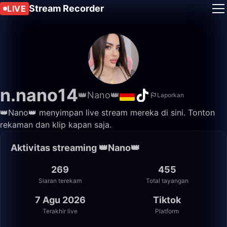
Stream Recorder
LIVE
n.nano14
👑Nano👑
Laporkan
👑Nano👑 menyimpan live stream mereka di sini. Tonton
rekaman dan klip kapan saja.
Aktivitas streaming 👑Nano👑
269
455
Siaran terekam
Total tayangan
7 Agu 2026
Tiktok
Terakhir live
Platform