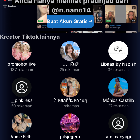
Anda hanya melihat pratinjau dari
@n.nano14
Buat Akun Gratis
Kreator Tiktok lainnya
promobot.live
にこ🗿🌈
Libaas By Nazish
137 rekaman
25 rekaman
36 rekaman
__pinkiiess
ใบหยกที่ยิ้มหวานๆ
Mónica Castillo
60 rekaman
1 rekaman
27 rekaman
Annie Felts
pilsjegern
am.manyagi