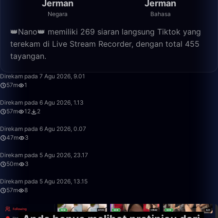
Jerman
Jerman
Negara
Bahasa
👑Nano👑 memiliki 269 siaran langsung Tiktok yang
terekam di Live Stream Recorder, dengan total 455
tayangan.
57:36
Direkam pada 7 Agu 2026, 9.01
57m
1
57:32
Direkam pada 6 Agu 2026, 1.13
57m
12
2
47:33
Direkam pada 6 Agu 2026, 0.07
47m
3
50:00
Direkam pada 5 Agu 2026, 23.17
50m
3
57:55
Direkam pada 5 Agu 2026, 13.15
57m
8