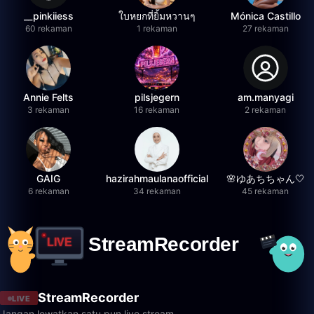
__pinkiiess
ใบหยกที่ยิ้มหวานๆ
Mónica Castillo
60 rekaman
1 rekaman
27 rekaman
Annie Felts
pilsjegern
am.manyagi
3 rekaman
16 rekaman
2 rekaman
GAIG
hazirahmaulanaofficial
🌸ゆあちちゃん🤍
6 rekaman
34 rekaman
45 rekaman
StreamRecorder
LIVE
Jangan lewatkan satu pun live stream