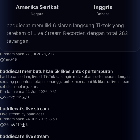
Amerika Serikat
Inggris
Negara
Bahasa
baddiecat memiliki 6 siaran langsung Tiktok yang
terekam di Live Stream Recorder, dengan total 282
tayangan.
1:33
Direkam pada 27 Jul 2026, 2.17
1m
15
28:04
baddiecat membutuhkan 5k likes untuk pertempuran
baddiecat sedang live di TikTok dan ingin melakukan pertempuran dengan
seorang penonton, tetapi menunggu untuk mencapai 5k likes di live stream
sebelum melanjutkan.
Direkam pada 24 Jun 2026, 9.51
28m
265
16
26:28
baddiecat's live stream
Live stream by baddiecat.
Direkam pada 24 Jun 2026, 8.59
26m
119
5
6:11
baddiecat's live stream