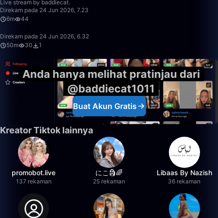
Live stream by baddiecat.
Direkam pada 24 Jun 2026, 7.23
6m
44
50:00
Direkam pada 24 Jun 2026, 6.32
50m
30
1
Anda hanya melihat pratinjau dari
@baddiecat1011
Buat Akun Gratis
Kreator Tiktok lainnya
promobot.live
にこ🗿🌈
Libaas By Nazish
137 rekaman
25 rekaman
36 rekaman