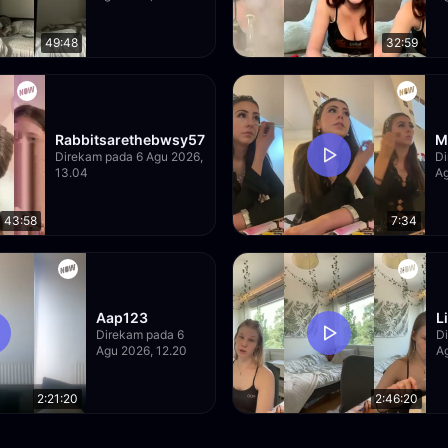
49:48
32:59
Rabbitsarethebwsy57
M
Direkam pada 6 Agu 2026,
Di
13.04
Ag
43:58
7:34
Aap123
L
Direkam pada 6
D
Agu 2026, 12.20
A
2:21:20
2:46:20