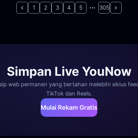
1
2
3
4
5
305
Simpan Live YouNow
p web permanen yang bertahan melebihi siklus feed 
TikTok dan Reels.
Mulai Rekam Gratis