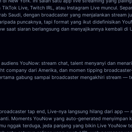
 di New York. Ini salah satu app live streaming yang pali
m TikTok Live, Twitch IRL, atau Instagram Live muncul. 
Arab Saudi, dengan broadcaster yang menjalankan stream ju
ripada puncaknya, tapi format yang ikut didefinisikan You
ow saat siaran berlangsung dan menyajikannya kembali di
udiens YouNow: stream chat, talent menyanyi dan menari,
night company dari Amerika, dan momen tipping broadcast
 pertama gabung sampai broadcaster mengakhiri stream — te
broadcaster tap end, Live-nya langsung hilang dari app — 
nanti. Moments YouNow yang auto-generated menyimpan klip
 tamu nggak terduga, jeda panjang yang bikin Live YouNow