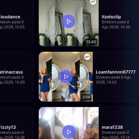
riosdance
itzelsclip
irekam pada 6
Direkam pada 6
gu 2026, 15.05
Agu 2026, 14.59
15:40
atrinacrass
Loamfannnn67777
irekam pada 6
Direkam pada 6 Agu
u 2026, 14.05
2026, 14.02
2:06
rizzly13
mara1238
irekam pada 6
Direkam pada 6
gu 2026, 13.28
Agu 2026, 13.14