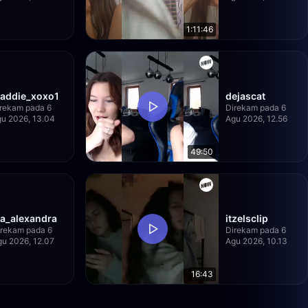
1:11:46
addie_xoxo1
dejascat
rekam pada 6
Direkam pada 6
u 2026, 13.04
Agu 2026, 12.56
49:50
ia_alexandra
itzelsclip
irekam pada 6
Direkam pada 6
gu 2026, 12.07
Agu 2026, 10.13
16:43