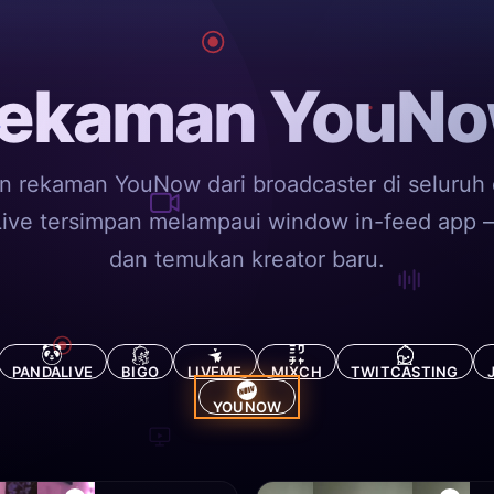
ekaman YouN
n rekaman YouNow dari broadcaster di seluruh 
Live tersimpan melampaui window in-feed app
dan temukan kreator baru.
PANDALIVE
BIGO
LIVEME
MIXCH
TWITCASTING
YOUNOW