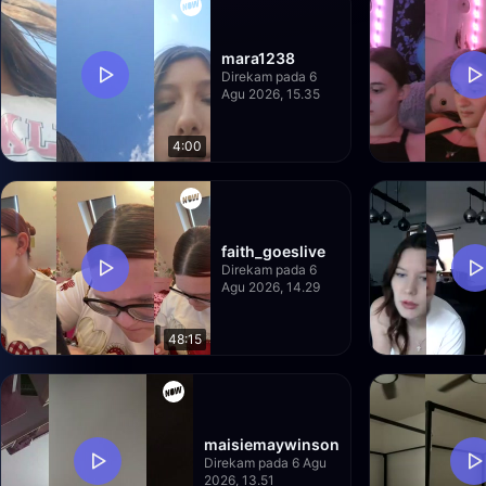
mara1238
Direkam pada 6
Agu 2026, 15.35
4:00
faith_goeslive
Direkam pada 6
Agu 2026, 14.29
48:15
maisiemaywinson
Direkam pada 6 Agu
2026, 13.51