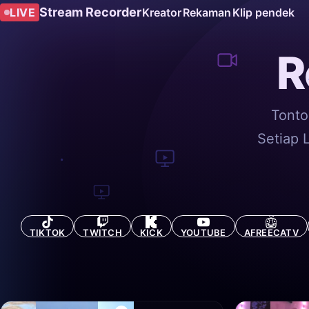
Stream Recorder
LIVE
Kreator
Rekaman
Klip pendek
R
Tonto
Setiap 
TIKTOK
TWITCH
KICK
YOUTUBE
AFREECATV