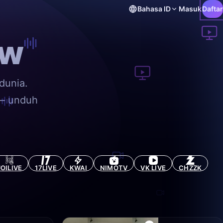
Bahasa
ID
Masuk
Daftar
ow
dunia.
 — unduh
JOILIVE
17LIVE
KWAI
NIMOTV
VK LIVE
CHZZK