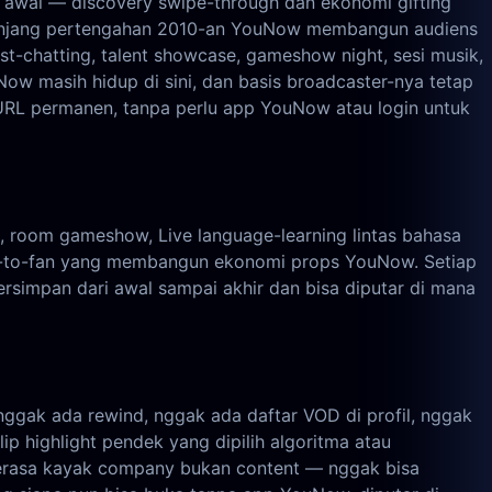
ng awal — discovery swipe-through dan ekonomi gifting
Sepanjang pertengahan 2010-an YouNow membangun audiens
st-chatting, talent showcase, gameshow night, sesi musik,
Now masih hidup di sini, dan basis broadcaster-nya tetap
 URL permanen, tanpa perlu app YouNow atau login untuk
 room gameshow, Live language-learning lintas bahasa
er-to-fan yang membangun ekonomi props YouNow. Setiap
rsimpan dari awal sampai akhir dan bisa diputar di mana
nggak ada rewind, nggak ada daftar VOD di profil, nggak
 highlight pendek yang dipilih algoritma atau
 terasa kayak company bukan content — nggak bisa