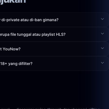
di-private atau di-ban gimana?
upa file tunggal atau playlist HLS?
at YouNow?
8+ yang difilter?