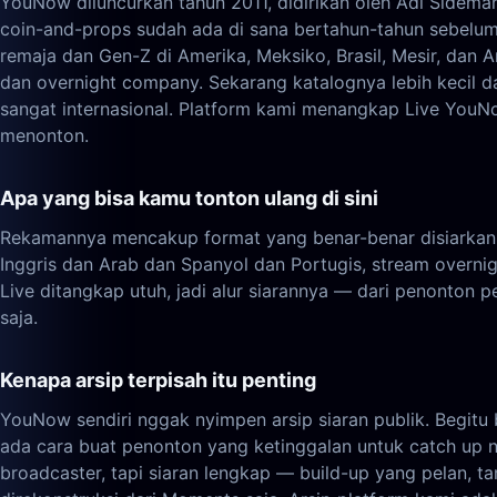
YouNow diluncurkan tahun 2011, didirikan oleh Adi Sideman
coin-and-props sudah ada di sana bertahun-tahun sebelu
remaja dan Gen-Z di Amerika, Meksiko, Brasil, Mesir, dan 
dan overnight company. Sekarang katalognya lebih kecil da
sangat internasional. Platform kami menangkap Live YouN
menonton.
Apa yang bisa kamu tonton ulang di sini
Rekamannya mencakup format yang benar-benar disiarkan a
Inggris dan Arab dan Spanyol dan Portugis, stream over
Live ditangkap utuh, jadi alur siarannya — dari penonton
saja.
Kenapa arsip terpisah itu penting
YouNow sendiri nggak nyimpen arsip siaran publik. Begitu 
ada cara buat penonton yang ketinggalan untuk catch up 
broadcaster, tapi siaran lengkap — build-up yang pelan,