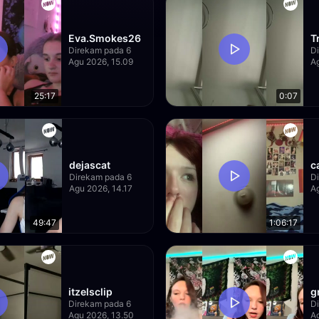
Eva.Smokes26
T
Direkam pada 6
D
Agu 2026, 15.09
A
25:17
0:07
dejascat
c
Direkam pada 6
D
Agu 2026, 14.17
Ag
49:47
1:06:17
itzelsclip
g
Direkam pada 6
D
Agu 2026, 13.50
A