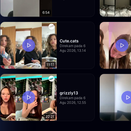
6:54
Cute.cats
Direkam pada 6
Agu 2026, 13.14
11:11
grizzly13
Direkam pada 6
Agu 2026, 12.55
22:21