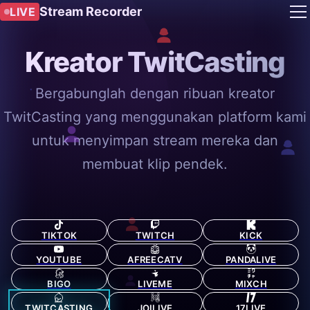
Stream Recorder
LIVE
Kreator TwitCasting
Bergabunglah dengan ribuan kreator
TwitCasting yang menggunakan platform kami
untuk menyimpan stream mereka dan
membuat klip pendek.
TIKTOK
TWITCH
KICK
YOUTUBE
AFREECATV
PANDALIVE
BIGO
LIVEME
MIXCH
TWITCASTING
JOILIVE
17LIVE