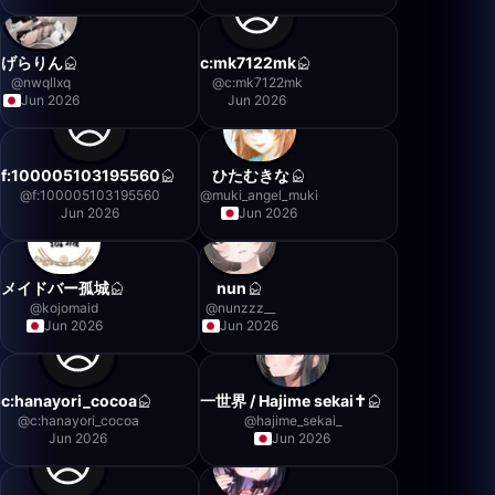
げらりん
c:mk7122mk
@
nwqllxq
@
c:mk7122mk
Jun 2026
Jun 2026
f:100005103195560
ひたむきな
@
f:100005103195560
@
muki_angel_muki
Jun 2026
Jun 2026
メイドバー孤城
nun
@
kojomaid
@
nunzzz__
Jun 2026
Jun 2026
c:hanayori_cocoa
一世界 / Hajime sekai✝️
@
c:hanayori_cocoa
@
hajime_sekai_
Jun 2026
Jun 2026