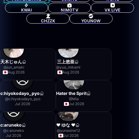
KWAI
NIMOTV
VK LIVE
CHZZK
YOUNOW
天木じゅん
三上悠亜
@
jun_amaki
@
yua_mikami
Aug 2026
Aug 2026
c:hiyokodayo_pyo
Hater the Sprit
@
c:hiyokodayo_pyo
@
Mia
Jul 2026
Jul 2026
c:aruneko
❤︎ ゆな ❤︎
@
c:aruneko
@
yunasine12
Jul 2026
Jul 2026