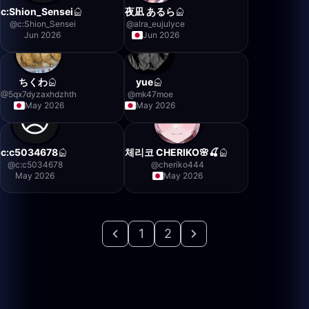
c:Shion_Sensei
夜凪 あるら
@
c:Shion_Sensei
@
alra_eujulyce
Jun 2026
Jun 2026
ちくわ
yue
@
5qx7dyzaxhdzhth
@
mk47moe
May 2026
May 2026
c:c5034678
체리코 CHERIKO🌸🍒
@
c:c5034678
@
cheriko444
May 2026
May 2026
1
2