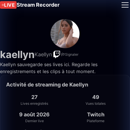
Stream Recorder
LIVE
kaellyn
Kaellyn
Signaler
Kaellyn sauvegarde ses lives ici. Regarde les
enregistrements et les clips à tout moment.
Activité de streaming de Kaellyn
27
49
Lives enregistrés
Vues totales
9 août 2026
Twitch
Dernier live
Plateforme