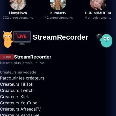
LinnyNova
lauraluxtv
DURIMIMI1004
332 enregistrements
142 enregistrements
4 enregistrements
StreamRecorder
LIVE
Ne rate plus jamais un live
Créateurs en vedette
Parcourir les créateurs
Créateurs TikTok
Créateurs Twitch
Créateurs Kick
Créateurs YouTube
Créateurs AfreecaTV
Créateurs Pandalive