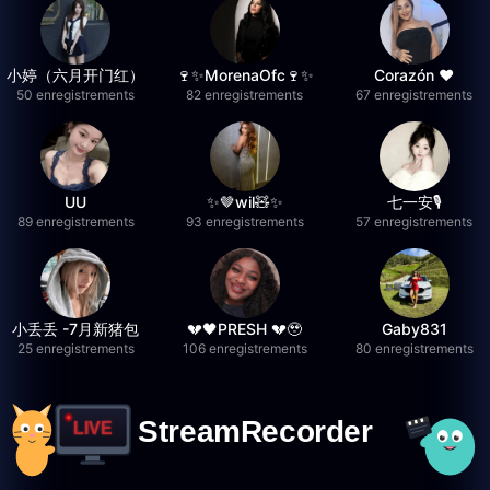
小婷（六月开门红）
🍷✨MorenaOfc🍷✨
Corazón ♥
50 enregistrements
82 enregistrements
67 enregistrements
UU
✨🤎wil🧸✨
七一安🎙️
89 enregistrements
93 enregistrements
57 enregistrements
小丢丢 -7月新猪包
💔🖤PRESH 💔🥹
Gaby831
25 enregistrements
106 enregistrements
80 enregistrements