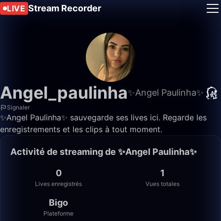
Stream Recorder
LIVE
Angel_paulinha
✨Angel Paulinha✨
Signaler
✨Angel Paulinha✨ sauvegarde ses lives ici. Regarde les
enregistrements et les clips à tout moment.
Activité de streaming de ✨Angel Paulinha✨
0
1
Lives enregistrés
Vues totales
Bigo
Plateforme