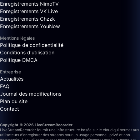
Enregistrements NimoTV
Enregistrements VK Live
Enregistrements Chzzk
Enregistrements YouNow
Mentions légales
Politique de confidentialité
Conditions d'utilisation
Politique DMCA
Entreprise
Actualités
FAQ
Journal des modifications
Plan du site
Contact
Copyright © 2026 LiveStreamRecorder
LiveStreamRecorder fournit une infrastructure basée sur le cloud qui permet aux
utilisateurs d'enregistrer des streams pour un usage personnel, privé et non
commercial. Les utilisateurs sont responsables de s'assurer que leur usage est