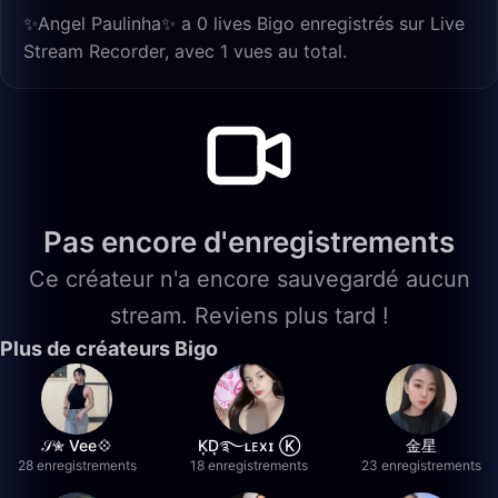
✨Angel Paulinha✨ a 0 lives Bigo enregistrés sur Live
Stream Recorder, avec 1 vues au total.
Pas encore d'enregistrements
Ce créateur n'a encore sauvegardé aucun
stream. Reviens plus tard !
Plus de créateurs Bigo
𝒮✮ Vee💠
K͙D͙࿐ʟᴇxɪ Ⓚ
金星
28 enregistrements
18 enregistrements
23 enregistrements