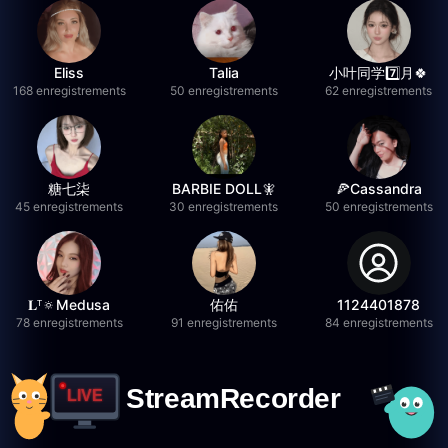
Eliss
Talia
小叶同学7️⃣月🍀
168 enregistrements
50 enregistrements
62 enregistrements
糖七柒
BARBIE DOLL🧚
🍕Cassandra
45 enregistrements
30 enregistrements
50 enregistrements
𝐋ᵀ🔅Medusa
佑佑
1124401878
78 enregistrements
91 enregistrements
84 enregistrements