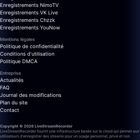
Enregistrements NimoTV
Enregistrements VK Live
Enregistrements Chzzk
Enregistrements YouNow
Mentions légales
Politique de confidentialité
Conditions d'utilisation
Politique DMCA
Entreprise
Actualités
FAQ
Journal des modifications
Plan du site
Contact
Copyright © 2026 LiveStreamRecorder
LiveStreamRecorder fournit une infrastructure basée sur le cloud qui permet aux
utilisateurs d'enregistrer des streams pour un usage personnel, privé et non