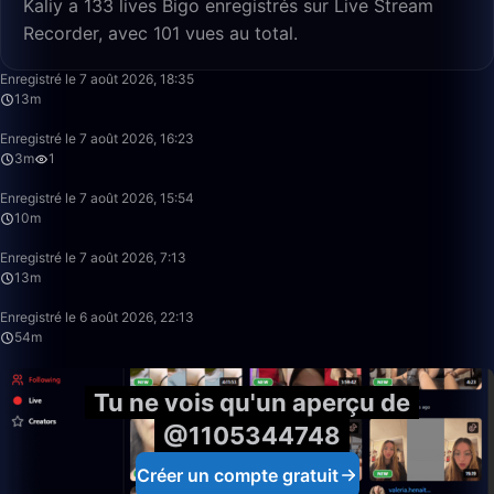
Kaliy a 133 lives Bigo enregistrés sur Live Stream
Recorder, avec 101 vues au total.
13:31
Enregistré le 7 août 2026, 18:35
13m
3:24
Enregistré le 7 août 2026, 16:23
3m
1
10:28
Enregistré le 7 août 2026, 15:54
10m
13:05
Enregistré le 7 août 2026, 7:13
13m
54:26
Enregistré le 6 août 2026, 22:13
54m
Tu ne vois qu'un aperçu de
@1105344748
Créer un compte gratuit