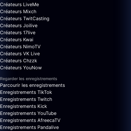
Créateurs LiveMe
Créateurs Mixch
Créateurs TwitCasting
Créateurs Joilive
Créateurs 17live
Créateurs Kwai
Créateurs NimoTV
Créateurs VK Live
Créateurs Chzzk
Créateurs YouNow
Regarder les enregistrements
Parcourir les enregistrements
Enregistrements TikTok
Enregistrements Twitch
Enregistrements Kick
Enregistrements YouTube
Enregistrements AfreecaTV
Enregistrements Pandalive