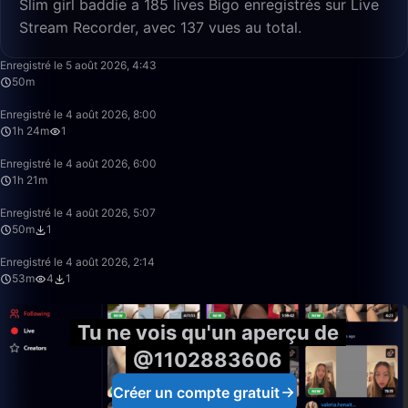
Slim girl baddie a 185 lives Bigo enregistrés sur Live
Stream Recorder, avec 137 vues au total.
50:00
Enregistré le 5 août 2026, 4:43
50m
1:24:25
Enregistré le 4 août 2026, 8:00
1h 24m
1
1:21:57
Enregistré le 4 août 2026, 6:00
1h 21m
50:00
Enregistré le 4 août 2026, 5:07
50m
1
53:30
Enregistré le 4 août 2026, 2:14
53m
4
1
Tu ne vois qu'un aperçu de
@1102883606
Créer un compte gratuit