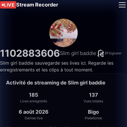
Stream Recorder
LIVE
1102883606
Slim girl baddie
Signaler
Slim girl baddie sauvegarde ses lives ici. Regarde les
enregistrements et les clips à tout moment.
Activité de streaming de Slim girl baddie
185
137
Lives enregistrés
Vues totales
6 août 2026
Bigo
Dernier live
Plateforme