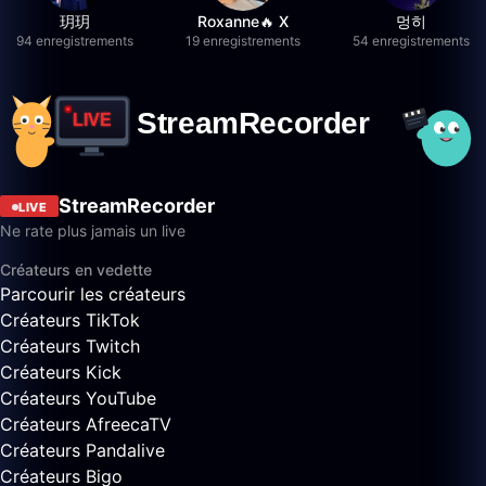
玥玥
Roxanne🔥 X
멍히
94 enregistrements
19 enregistrements
54 enregistrements
StreamRecorder
LIVE
Ne rate plus jamais un live
Créateurs en vedette
Parcourir les créateurs
Créateurs TikTok
Créateurs Twitch
Créateurs Kick
Créateurs YouTube
Créateurs AfreecaTV
Créateurs Pandalive
Créateurs Bigo