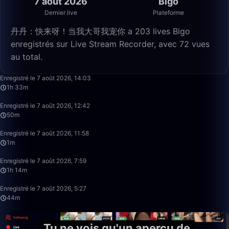
7 août 2026
Bigo
Dernier live
Plateforme
丹丹：快来呀！当我大哥我宠你 a 203 lives Bigo
enregistrés sur Live Stream Recorder, avec 72 vues
au total.
1:33:54
Enregistré le 7 août 2026, 14:03
1h 33m
50:00
Enregistré le 7 août 2026, 12:42
50m
1:43
Enregistré le 7 août 2026, 11:58
1m
1:14:15
Enregistré le 7 août 2026, 7:59
1h 14m
44:38
Enregistré le 7 août 2026, 5:27
44m
Tu ne vois qu'un aperçu de