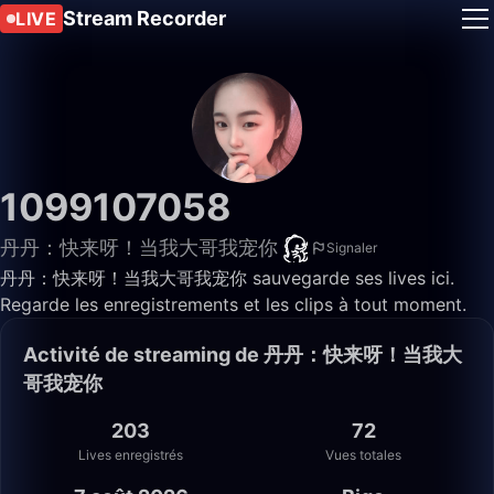
Stream Recorder
LIVE
1099107058
丹丹：快来呀！当我大哥我宠你
Signaler
丹丹：快来呀！当我大哥我宠你 sauvegarde ses lives ici.
Regarde les enregistrements et les clips à tout moment.
Activité de streaming de 丹丹：快来呀！当我大
哥我宠你
203
72
Lives enregistrés
Vues totales