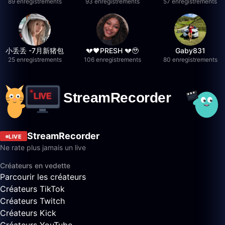
89 enregistrements
93 enregistrements
57 enregistrements
小丢丢 -7月新猪包
💔🖤PRESH 💔🥹
Gaby831
25 enregistrements
106 enregistrements
80 enregistrements
StreamRecorder
LIVE
Ne rate plus jamais un live
Créateurs en vedette
Parcourir les créateurs
Créateurs TikTok
Créateurs Twitch
Créateurs Kick