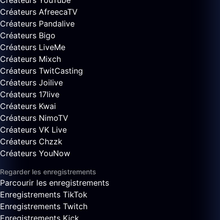
Créateurs YouTube
Créateurs AfreecaTV
Créateurs Pandalive
Créateurs Bigo
Créateurs LiveMe
Créateurs Mixch
Créateurs TwitCasting
Créateurs Joilive
Créateurs 17live
Créateurs Kwai
Créateurs NimoTV
Créateurs VK Live
Créateurs Chzzk
Créateurs YouNow
Regarder les enregistrements
Parcourir les enregistrements
Enregistrements TikTok
Enregistrements Twitch
Enregistrements Kick