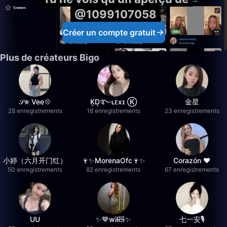
@1099107058
Créer un compte gratuit
Plus de créateurs Bigo
𝒮✮ Vee💠
K͙D͙࿐ʟᴇxɪ Ⓚ
金星
28 enregistrements
18 enregistrements
23 enregistrements
小婷（六月开门红）
🍷✨MorenaOfc🍷✨
Corazón ♥
50 enregistrements
82 enregistrements
67 enregistrements
UU
✨🤎wil🧸✨
七一安🎙️