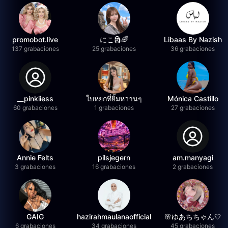
promobot.live
にこ🗿🌈
Libaas By Nazish
137 grabaciones
25 grabaciones
36 grabaciones
__pinkiiess
ใบหยกที่ยิ้มหวานๆ
Mónica Castillo
60 grabaciones
1 grabaciones
27 grabaciones
Annie Felts
pilsjegern
am.manyagi
3 grabaciones
16 grabaciones
2 grabaciones
GAIG
hazirahmaulanaofficial
🌸ゆあちちゃん🤍
6 grabaciones
34 grabaciones
45 grabaciones