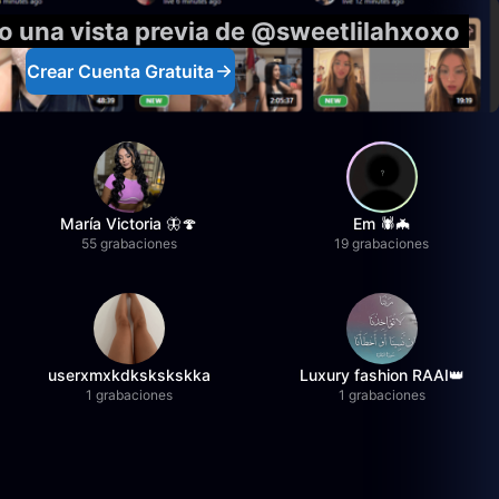
o una vista previa de @sweetlilahxoxo
Crear Cuenta Gratuita
María Victoria 🦋🍄
Em 🕷️🦇
55 grabaciones
19 grabaciones
userxmxkdkskskskka
Luxury fashion RAAI👑
1 grabaciones
1 grabaciones