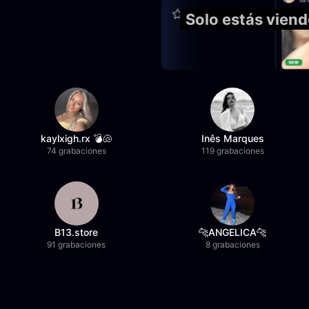
Solo estás viend
kaylxigh.rx 💣🐚
Inês Marques
74 grabaciones
119 grabaciones
B13.store
🐆ANGELICA🐆
91 grabaciones
8 grabaciones