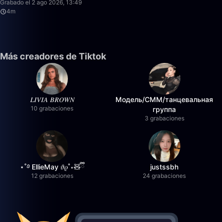
Grabado el 2 ago 2026, 13:49
4m
Más creadores de Tiktok
𝐿𝐼𝑉𝐼𝐴 𝐵𝑅𝑂𝑊𝑁
Модель/СММ/танцевальная
10 grabaciones
группа
3 grabaciones
⋆˚࿔ EllieMay 𝜗𝜚˚⋆🧸ྀི
justssbh
12 grabaciones
24 grabaciones