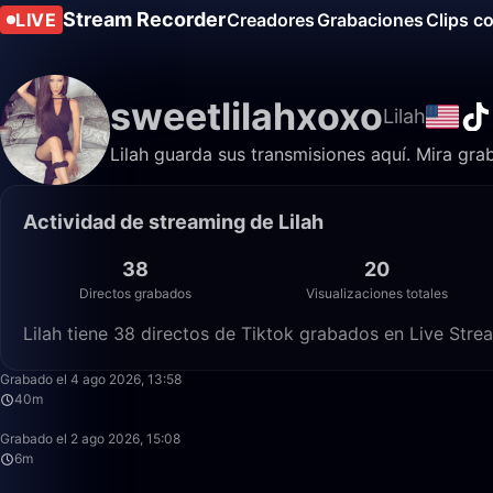
Stream Recorder
LIVE
Creadores
Grabaciones
Clips c
sweetlilahxoxo
Lilah
Lilah guarda sus transmisiones aquí. Mira gra
Actividad de streaming de Lilah
38
20
Directos grabados
Visualizaciones totales
Lilah tiene 38 directos de Tiktok grabados en Live Strea
Grabado el 4 ago 2026, 13:58
40m
Grabado el 2 ago 2026, 15:08
6m