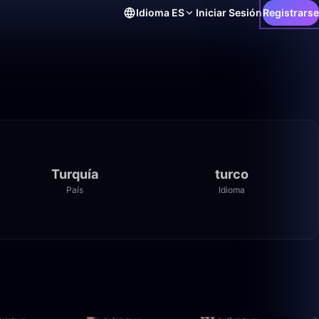
Idioma
ES
Iniciar Sesión
Registrarse
Turquía
turco
País
Idioma
3:29
0:51