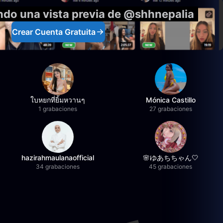
ndo una vista previa de @shhnepalia
Crear Cuenta Gratuita
ใบหยกที่ยิ้มหวานๆ
Mónica Castillo
1 grabaciones
27 grabaciones
hazirahmaulanaofficial
🌸ゆあちちゃん🤍
34 grabaciones
45 grabaciones