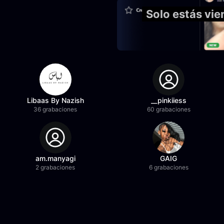
Solo estás vie
Libaas By Nazish
__pinkiiess
36 grabaciones
60 grabaciones
am.manyagi
GAIG
2 grabaciones
6 grabaciones