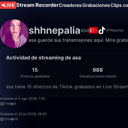
Stream Recorder
LIVE
Creadores
Grabaciones
Clips c
shhnepalia
asa
Reportar
asa guarda sus transmisiones aquí. Mira graba
Actividad de streaming de asa
15
988
Directos grabados
Visualizaciones totales
asa tiene 15 directos de Tiktok grabados en Live Stream
Grabado el 4 ago 2026, 7:50
11m
8
Grabado el 22 jul 2026, 16:40
10m
16