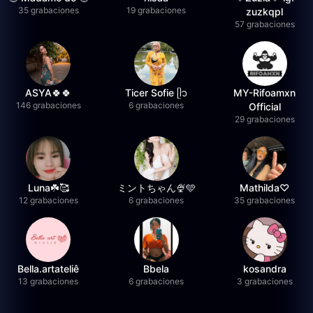
35 grabaciones
19 grabaciones
zuzkqpl
57 grabaciones
ASYA🍀🍀
Ticer Sofie ᥫ᭡
MY-Rifoamxn
146 grabaciones
6 grabaciones
Official
29 grabaciones
Luna☘️🥰
ミントちゃん🍨🩵
Mathilda♡︎
12 grabaciones
6 grabaciones
35 grabaciones
Bella.artateliê
Bbela
kosandra
13 grabaciones
6 grabaciones
3 grabaciones