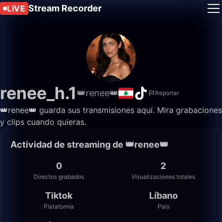
Stream Recorder
LIVE
renee_h.1
👑renee👑
Reportar
👑renee👑 guarda sus transmisiones aquí. Mira grabaciones
y clips cuando quieras.
Actividad de streaming de 👑renee👑
0
2
Directos grabados
Visualizaciones totales
Tiktok
Líbano
Plataforma
País