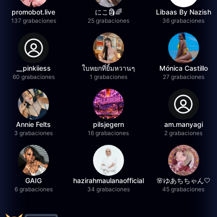
promobot.live
にこ🗿🌈
Libaas By Nazish
137 grabaciones
25 grabaciones
36 grabaciones
__pinkiiess
ใบหยกที่ยิ้มหวานๆ
Mónica Castillo
60 grabaciones
1 grabaciones
27 grabaciones
Annie Felts
pilsjegern
am.manyagi
3 grabaciones
16 grabaciones
2 grabaciones
GAIG
hazirahmaulanaofficial
🌸ゆあちちゃん🤍
6 grabaciones
34 grabaciones
45 grabaciones