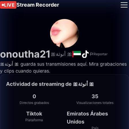
Stream Recorder
LIVE
onoutha21
🎀أنوثة 🎀
Reportar
🎀أنوثة 🎀 guarda sus transmisiones aquí. Mira grabaciones
y clips cuando quieras.
Actividad de streaming de 🎀أنوثة 🎀
0
35
Directos grabados
Visualizaciones totales
Tiktok
Emiratos Árabes
Plataforma
Unidos
País