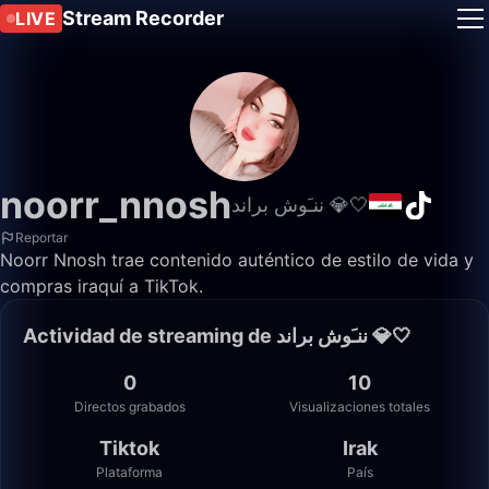
Stream Recorder
LIVE
noorr_nnosh
ننـَوش براند 💎🤍
Reportar
Noorr Nnosh trae contenido auténtico de estilo de vida y
compras iraquí a TikTok.
Actividad de streaming de ننـَوش براند 💎🤍
0
10
Directos grabados
Visualizaciones totales
Tiktok
Irak
Plataforma
País