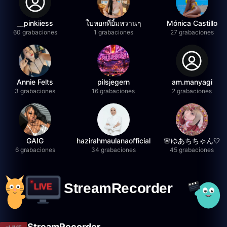
__pinkiiess
ใบหยกที่ยิ้มหวานๆ
Mónica Castillo
60 grabaciones
1 grabaciones
27 grabaciones
Annie Felts
pilsjegern
am.manyagi
3 grabaciones
16 grabaciones
2 grabaciones
GAIG
hazirahmaulanaofficial
🌸ゆあちちゃん🤍
6 grabaciones
34 grabaciones
45 grabaciones
StreamRecorder