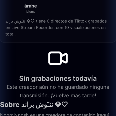
árabe
Idioma
ننـَوش براند 💎🤍 tiene 0 directos de Tiktok grabados
en Live Stream Recorder, con 10 visualizaciones en
total.
Sin grabaciones todavía
Este creador aún no ha guardado ninguna
transmisión. ¡Vuelve más tarde!
Sobre ننـَوش براند 💎🤍
Noorr Nnosh es una creadora de contenido iraquí