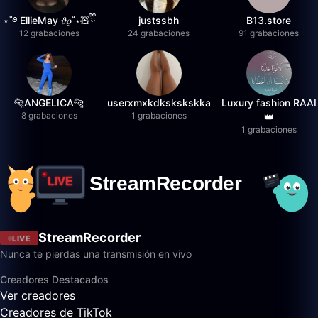
⋆˚࿔ EllieMay 𝜗𝜚˚⋆🧸ྀི
justssbh
B13.store
12 grabaciones
24 grabaciones
91 grabaciones
🐆ANGELICA🐆
userxmxkdkskskskka
Luxury fashion RAAI
8 grabaciones
1 grabaciones
👑
1 grabaciones
StreamRecorder
LIVE
Nunca te pierdas una transmisión en vivo
Creadores Destacados
Ver creadores
Creadores de TikTok