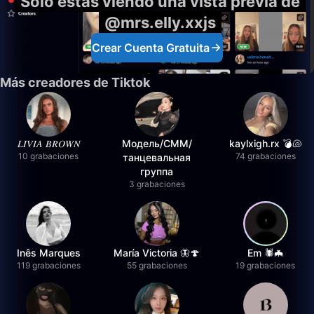
Solo estás viendo una vista previa de
@mrs.elly.xxjs
Crear Cuenta Gratuita
Más creadores de Tiktok
𝐿𝐼𝑉𝐼𝐴 𝐵𝑅𝑂𝑊𝑁
Модель/СММ/
kaylxigh.rx 💣🐚
10 grabaciones
74 grabaciones
танцевальная
группа
3 grabaciones
Inês Marques
María Victoria 🦋🍄
Em 🕷️🦇
119 grabaciones
55 grabaciones
19 grabaciones