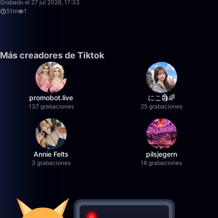
Grabado el 27 jul 2026, 17:33
51m
1
Más creadores de Tiktok
promobot.live
にこ🗿🌈
137 grabaciones
25 grabaciones
Annie Felts
pilsjegern
3 grabaciones
16 grabaciones