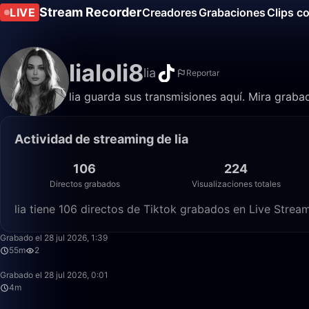
Stream Recorder
LIVE
Creadores
Grabaciones
Clips c
lialoli8
lia
Reportar
lia guarda sus transmisiones aquí. Mira graba
Actividad de streaming de lia
106
224
Directos grabados
Visualizaciones totales
lia tiene 106 directos de Tiktok grabados en Live Stream
Grabado el 28 jul 2026, 1:39
55m
2
Grabado el 28 jul 2026, 0:01
4m