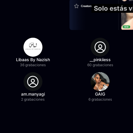
Solo estás v
Libaas By Nazish
__pinkiiess
36 grabaciones
60 grabaciones
am.manyagi
GAIG
2 grabaciones
6 grabaciones