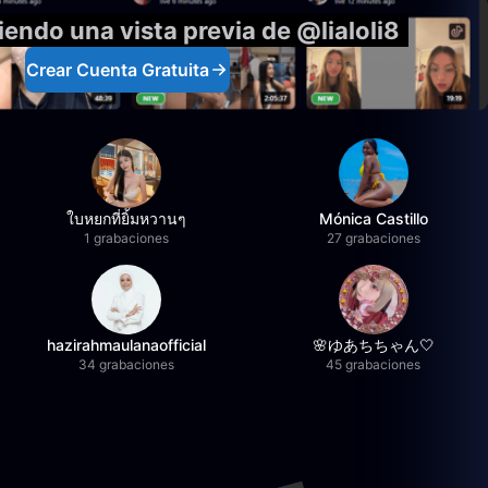
iendo una vista previa de @lialoli8
Crear Cuenta Gratuita
ใบหยกที่ยิ้มหวานๆ
Mónica Castillo
1 grabaciones
27 grabaciones
hazirahmaulanaofficial
🌸ゆあちちゃん🤍
34 grabaciones
45 grabaciones