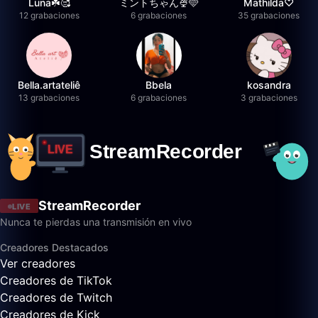
Luna☘️🥰
ミントちゃん🍨🩵
Mathilda♡︎
12 grabaciones
6 grabaciones
35 grabaciones
Bella.artateliê
Bbela
kosandra
13 grabaciones
6 grabaciones
3 grabaciones
StreamRecorder
LIVE
Nunca te pierdas una transmisión en vivo
Creadores Destacados
Ver creadores
Creadores de TikTok
Creadores de Twitch
Creadores de Kick