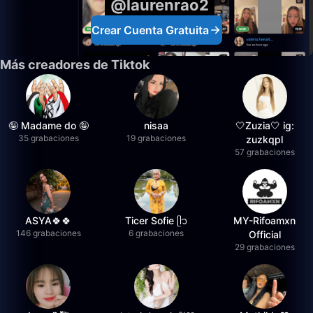
@laurenrao2
Crear Cuenta Gratuita
Más creadores de Tiktok
🤪 Madame do 🤪
nisaa
🤍Zuzia🤍 ig:
35 grabaciones
19 grabaciones
zuzkqpl
57 grabaciones
ASYA🍀🍀
Ticer Sofie ᥫ᭡
MY-Rifoamxn
146 grabaciones
6 grabaciones
Official
29 grabaciones