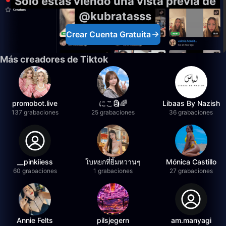
Solo estás viendo una vista previa de
@kubratasss
Crear Cuenta Gratuita
Más creadores de Tiktok
promobot.live
にこ🗿🌈
Libaas By Nazish
137 grabaciones
25 grabaciones
36 grabaciones
__pinkiiess
ใบหยกที่ยิ้มหวานๆ
Mónica Castillo
60 grabaciones
1 grabaciones
27 grabaciones
Annie Felts
pilsjegern
am.manyagi