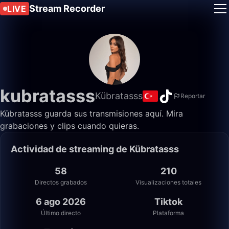
Stream Recorder
LIVE
kubratasss
Kübratasss
Reportar
Kübratasss guarda sus transmisiones aquí. Mira
grabaciones y clips cuando quieras.
Actividad de streaming de Kübratasss
58
210
Directos grabados
Visualizaciones totales
6 ago 2026
Tiktok
Último directo
Plataforma