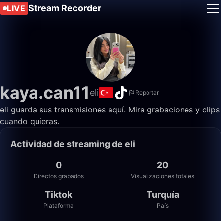
Stream Recorder
LIVE
kaya.can11
eli
Reportar
eli guarda sus transmisiones aquí. Mira grabaciones y clips
cuando quieras.
Actividad de streaming de eli
0
20
Directos grabados
Visualizaciones totales
Tiktok
Turquía
Plataforma
País