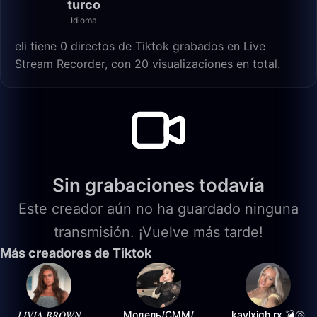
turco
Idioma
eli tiene 0 directos de Tiktok grabados en Live
Stream Recorder, con 20 visualizaciones en total.
Sin grabaciones todavía
Este creador aún no ha guardado ninguna
transmisión. ¡Vuelve más tarde!
Más creadores de Tiktok
𝐿𝐼𝑉𝐼𝐴 𝐵𝑅𝑂𝑊𝑁
Модель/СММ/
kaylxigh.rx 💣🐚