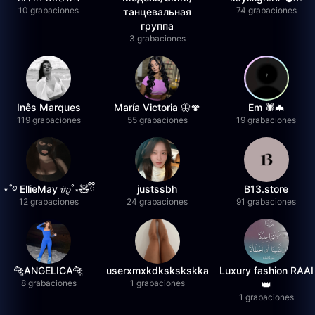
10 grabaciones
74 grabaciones
танцевальная
группа
3 grabaciones
Inês Marques
María Victoria 🦋🍄
Em 🕷️🦇
119 grabaciones
55 grabaciones
19 grabaciones
⋆˚࿔ EllieMay 𝜗𝜚˚⋆🧸ྀི
justssbh
B13.store
12 grabaciones
24 grabaciones
91 grabaciones
🐆ANGELICA🐆
userxmxkdkskskskka
Luxury fashion RAAI
8 grabaciones
1 grabaciones
👑
1 grabaciones