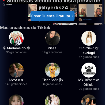
Solo estás viendo una vista previa de
@hyerks24
Crear Cuenta Gratuita
Más creadores de Tiktok
🤪 Madame do 🤪
nisaa
🤍Zuzia🤍 ig:
35 grabaciones
19 grabaciones
zuzkqpl
57 grabaciones
ASYA🍀🍀
Ticer Sofie ᥫ᭡
MY-Rifoamxn
146 grabaciones
6 grabaciones
Official
29 grabaciones