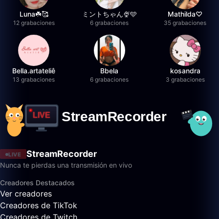
Luna☘️🥰
ミントちゃん🍨🩵
Mathilda♡︎
12 grabaciones
6 grabaciones
35 grabaciones
Bella.artateliê
Bbela
kosandra
13 grabaciones
6 grabaciones
3 grabaciones
StreamRecorder
LIVE
Nunca te pierdas una transmisión en vivo
Creadores Destacados
Ver creadores
Creadores de TikTok
Creadores de Twitch