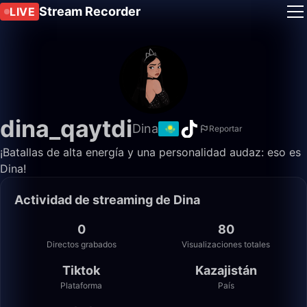
Stream Recorder
LIVE
dina_qaytdi
Dina
Reportar
¡Batallas de alta energía y una personalidad audaz: eso es
Dina!
Actividad de streaming de Dina
0
80
Directos grabados
Visualizaciones totales
Tiktok
Kazajistán
Plataforma
País