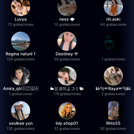
Luvya
ness 🌩️
riri.aoki
72 grabaciones
10 grabaciones
44 grabaciones
Regina naturii 1
Destiney 🌹
124 grabaciones
39 grabaciones
1 grabaciones
Amira_qtr🇩🇿🇶🇦
🐇요코미よコミ🐿
🎱🐆🪽Raya🪽🐆🎱
1 grabaciones
179 grabaciones
2 grabaciones
seulkee yun
loly.shop01
Rhts55
130 grabaciones
32 grabaciones
92 grabaciones