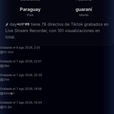
Paraguay
guaraní
País
Idioma
🌶 day📲💸🛤️ tiene 78 directos de Tiktok grabados en
Live Stream Recorder, con 101 visualizaciones en
total.
1:10:42
Grabado el 8 ago 2026, 2:20
1h 10m
29:05
Grabado el 7 ago 2026, 22:51
29m
21:13
Grabado el 7 ago 2026, 20:29
21m
30:25
Grabado el 7 ago 2026, 18:58
30m
1
1:01:59
Grabado el 7 ago 2026, 16:44
1h 2m