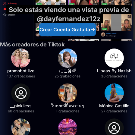
Solo estás viendo una vista previa de
@dayfernandez12z
Crear Cuenta Gratuita
Más creadores de Tiktok
promobot.live
にこ🗿🌈
Libaas By Nazish
137 grabaciones
25 grabaciones
36 grabaciones
__pinkiiess
ใบหยกที่ยิ้มหวานๆ
Mónica Castillo
60 grabaciones
1 grabaciones
27 grabaciones