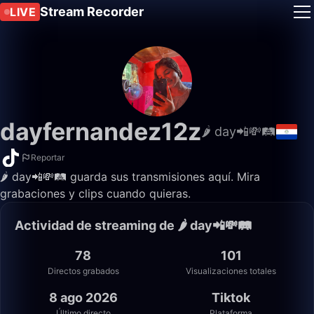
Stream Recorder
LIVE
dayfernandez12z
🌶 day📲💸🛤️
Reportar
🌶 day📲💸🛤️ guarda sus transmisiones aquí. Mira
grabaciones y clips cuando quieras.
Actividad de streaming de 🌶 day📲💸🛤️
78
101
Directos grabados
Visualizaciones totales
8 ago 2026
Tiktok
Último directo
Plataforma