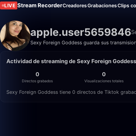
Stream Recorder
LIVE
Creadores
Grabaciones
Clips c
apple.user5659846
S
Sexy Foreign Goddess guarda sus transmisione
Actividad de streaming de Sexy Foreign Goddes
0
0
Directos grabados
Visualizaciones totales
Sexy Foreign Goddess tiene 0 directos de Tiktok grabado