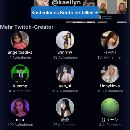
@kaellyn
Kostenloses Konto erstellen
Mehr Twitch-Creator
angelthadiva
wmrrrw
세림잉
4 Aufnahmen
43 Aufnahmen
151 Aufnahmen
Xummp
yeo_ul
LinnyNova
16 Aufnahmen
394 Aufnahmen
308 Aufnahmen
mira
薇薇
はりーシ
499 Aufnahmen
27 Aufnahmen
3 Aufnahmen