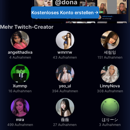
@dona
Kostenloses Konto erstellen
Mehr Twitch-Creator
angelthadiva
wmrrrw
세림잉
4 Aufnahmen
43 Aufnahmen
151 Aufnahmen
Xummp
yeo_ul
LinnyNova
16 Aufnahmen
394 Aufnahmen
308 Aufnahmen
mira
薇薇
はりーシ
499 Aufnahmen
27 Aufnahmen
3 Aufnahmen