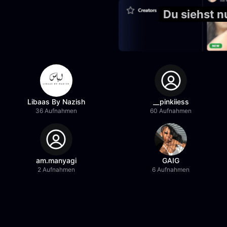
Du siehst 
Libaas By Nazish
__pinkiiess
36 Aufnahmen
60 Aufnahmen
am.manyagi
GAIG
2 Aufnahmen
6 Aufnahmen