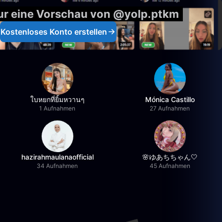
nur eine Vorschau von @yolp.ptkm
Kostenloses Konto erstellen
ใบหยกที่ยิ้มหวานๆ
Mónica Castillo
1 Aufnahmen
27 Aufnahmen
hazirahmaulanaofficial
🌸ゆあちちゃん🤍
34 Aufnahmen
45 Aufnahmen