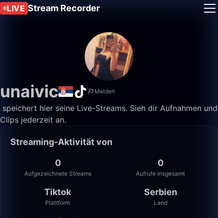
Stream Recorder
LIVE
unaivic
Melden
️ speichert hier seine Live-Streams. Sieh dir Aufnahmen und
Clips jederzeit an.
Streaming-Aktivität von ️
0
0
Aufgezeichnete Streams
Aufrufe insgesamt
Tiktok
Serbien
Plattform
Land