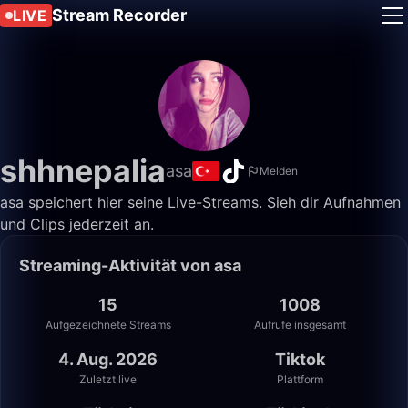
Stream Recorder
LIVE
shhnepalia
asa
Melden
asa speichert hier seine Live-Streams. Sieh dir Aufnahmen
und Clips jederzeit an.
Streaming-Aktivität von asa
15
1008
Aufgezeichnete Streams
Aufrufe insgesamt
4. Aug. 2026
Tiktok
Zuletzt live
Plattform