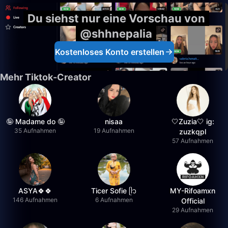
Du siehst nur eine Vorschau von
@shhnepalia
Kostenloses Konto erstellen
Mehr Tiktok-Creator
🤪 Madame do 🤪
nisaa
🤍Zuzia🤍 ig:
35 Aufnahmen
19 Aufnahmen
zuzkqpl
57 Aufnahmen
ASYA🍀🍀
Ticer Sofie ᥫ᭡
MY-Rifoamxn
146 Aufnahmen
6 Aufnahmen
Official
29 Aufnahmen