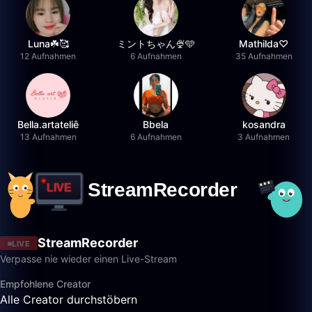
Luna☘️🥰
ミントちゃん🍨🩵
Mathilda♡︎
12 Aufnahmen
6 Aufnahmen
35 Aufnahmen
Bella.artateliê
Bbela
kosandra
13 Aufnahmen
6 Aufnahmen
3 Aufnahmen
StreamRecorder
LIVE
Verpasse nie wieder einen Live-Stream
Empfohlene Creator
Alle Creator durchstöbern