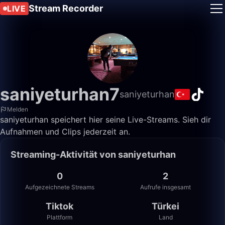
Stream Recorder
LIVE
saniyeturhan7
saniyeturhan
Melden
saniyeturhan speichert hier seine Live-Streams. Sieh dir
Aufnahmen und Clips jederzeit an.
Streaming-Aktivität von saniyeturhan
0
2
Aufgezeichnete Streams
Aufrufe insgesamt
Tiktok
Türkei
Plattform
Land