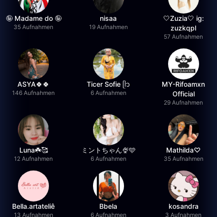
🤪 Madame do 🤪
nisaa
🤍Zuzia🤍 ig:
35 Aufnahmen
19 Aufnahmen
zuzkqpl
57 Aufnahmen
ASYA🍀🍀
Ticer Sofie ᥫ᭡
MY-Rifoamxn
146 Aufnahmen
6 Aufnahmen
Official
29 Aufnahmen
Luna☘️🥰
ミントちゃん🍨🩵
Mathilda♡︎
12 Aufnahmen
6 Aufnahmen
35 Aufnahmen
Bella.artateliê
Bbela
kosandra
13 Aufnahmen
6 Aufnahmen
3 Aufnahmen