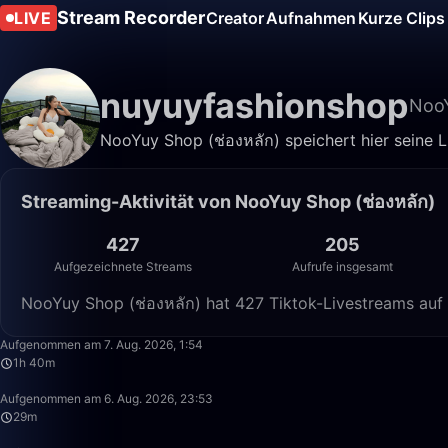
Stream Recorder
LIVE
Creator
Aufnahmen
Kurze Clips
nuyuyfashionshop
NooY
NooYuy Shop (ช่องหลัก) speichert hier seine L
Streaming-Aktivität von NooYuy Shop (ช่องหลัก)
427
205
Aufgezeichnete Streams
Aufrufe insgesamt
NooYuy Shop (ช่องหลัก) hat 427 Tiktok-Livestreams auf
Aufgenommen am 7. Aug. 2026, 1:54
1h 40m
Aufgenommen am 6. Aug. 2026, 23:53
29m