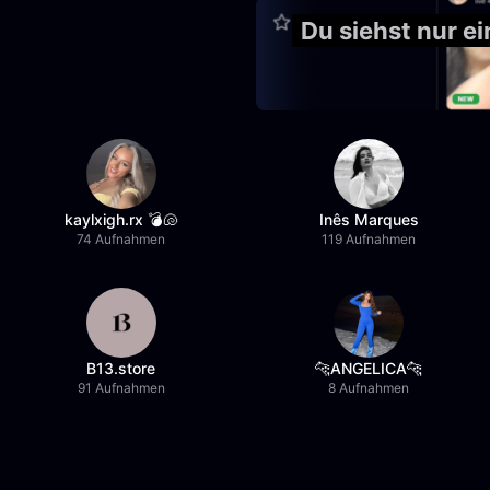
Du siehst nur 
kaylxigh.rx 💣🐚
Inês Marques
74 Aufnahmen
119 Aufnahmen
B13.store
🐆ANGELICA🐆
91 Aufnahmen
8 Aufnahmen