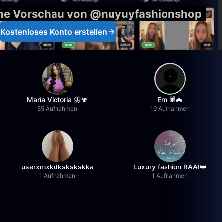
eine Vorschau von @nuyuyfashionshop
Kostenloses Konto erstellen
María Victoria 🦋🍄
Em 🕷️🦇
55 Aufnahmen
19 Aufnahmen
userxmxkdkskskskka
Luxury fashion RAAI👑
1 Aufnahmen
1 Aufnahmen