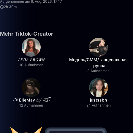
Aufgenommen am 6. Aug. 2026, 17:17
2h 30m
Mehr Tiktok-Creator
𝐿𝐼𝑉𝐼𝐴 𝐵𝑅𝑂𝑊𝑁
Модель/СММ/танцевальная
10 Aufnahmen
группа
3 Aufnahmen
⋆˚࿔ EllieMay 𝜗𝜚˚⋆🧸ྀི
justssbh
12 Aufnahmen
24 Aufnahmen