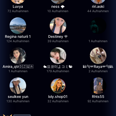
Luvya
ness 🌩️
riri.aoki
72 Aufnahmen
10 Aufnahmen
44 Aufnahmen
Regina naturii 1
Destiney 🌹
124 Aufnahmen
39 Aufnahmen
1 Aufnahmen
Amira_qtr🇩🇿🇶🇦
🐇요코미よコミ🐿
🎱🐆🪽Raya🪽🐆🎱
1 Aufnahmen
179 Aufnahmen
2 Aufnahmen
seulkee yun
loly.shop01
Rhts55
130 Aufnahmen
32 Aufnahmen
92 Aufnahmen