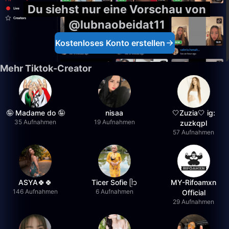
Du siehst nur eine Vorschau von
@lubnaobeidat11
Kostenloses Konto erstellen
Mehr Tiktok-Creator
🤪 Madame do 🤪
nisaa
🤍Zuzia🤍 ig:
35 Aufnahmen
19 Aufnahmen
zuzkqpl
57 Aufnahmen
ASYA🍀🍀
Ticer Sofie ᥫ᭡
MY-Rifoamxn
146 Aufnahmen
6 Aufnahmen
Official
29 Aufnahmen