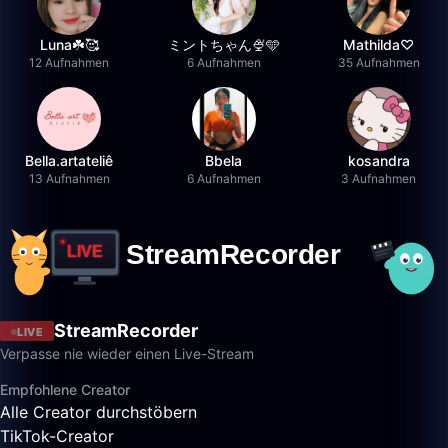
Luna☘️🥰
ミントちゃん🍨🩵
Mathilda♡︎
12 Aufnahmen
6 Aufnahmen
35 Aufnahmen
Bella.artateliê
Bbela
kosandra
13 Aufnahmen
6 Aufnahmen
3 Aufnahmen
StreamRecorder
LIVE
Verpasse nie wieder einen Live-Stream
Empfohlene Creator
Alle Creator durchstöbern
TikTok-Creator