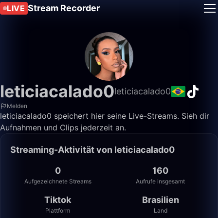
Stream Recorder
LIVE
leticiacalado0
leticiacalado0
Melden
leticiacalado0 speichert hier seine Live-Streams. Sieh dir
Aufnahmen und Clips jederzeit an.
Streaming-Aktivität von leticiacalado0
0
160
Aufgezeichnete Streams
Aufrufe insgesamt
Tiktok
Brasilien
Plattform
Land