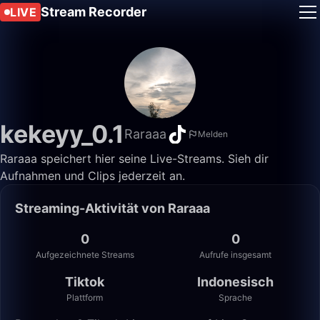
Stream Recorder
LIVE
kekeyy_0.1
Raraaa
Melden
Raraaa speichert hier seine Live-Streams. Sieh dir
Aufnahmen und Clips jederzeit an.
Streaming-Aktivität von Raraaa
0
0
Aufgezeichnete Streams
Aufrufe insgesamt
Tiktok
Indonesisch
Plattform
Sprache