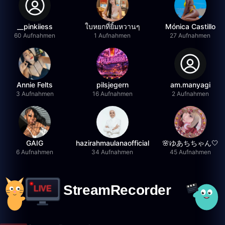
__pinkiiess
ใบหยกที่ยิ้มหวานๆ
Mónica Castillo
60 Aufnahmen
1 Aufnahmen
27 Aufnahmen
Annie Felts
pilsjegern
am.manyagi
3 Aufnahmen
16 Aufnahmen
2 Aufnahmen
GAIG
hazirahmaulanaofficial
🌸ゆあちちゃん🤍
6 Aufnahmen
34 Aufnahmen
45 Aufnahmen