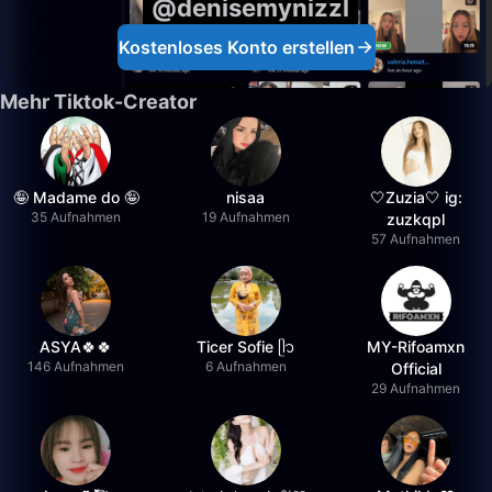
@denisemynizzl
Kostenloses Konto erstellen
Mehr Tiktok-Creator
🤪 Madame do 🤪
nisaa
🤍Zuzia🤍 ig:
35 Aufnahmen
19 Aufnahmen
zuzkqpl
57 Aufnahmen
ASYA🍀🍀
Ticer Sofie ᥫ᭡
MY-Rifoamxn
146 Aufnahmen
6 Aufnahmen
Official
29 Aufnahmen