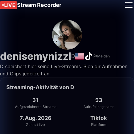
Stream Recorder
LIVE
denisemynizzl
D
Melden
D speichert hier seine Live-Streams. Sieh dir Aufnahmen
und Clips jederzeit an.
Streaming-Aktivität von D
31
53
Aufgezeichnete Streams
Aufrufe insgesamt
7. Aug. 2026
Tiktok
Zuletzt live
Plattform