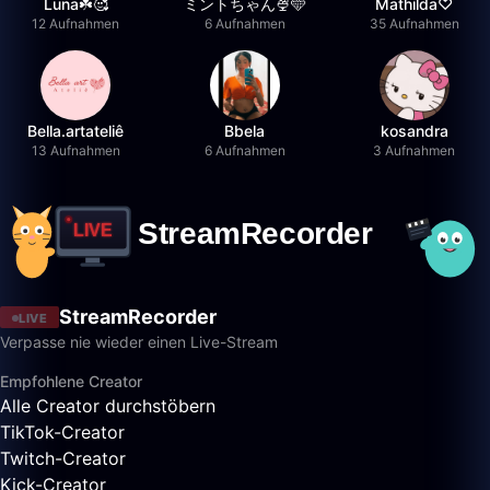
Luna☘️🥰
ミントちゃん🍨🩵
Mathilda♡︎
12 Aufnahmen
6 Aufnahmen
35 Aufnahmen
Bella.artateliê
Bbela
kosandra
13 Aufnahmen
6 Aufnahmen
3 Aufnahmen
StreamRecorder
LIVE
Verpasse nie wieder einen Live-Stream
Empfohlene Creator
Alle Creator durchstöbern
TikTok-Creator
Twitch-Creator
Kick-Creator