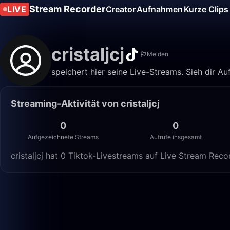
Stream Recorder
LIVE
Creator
Aufnahmen
Kurze Clips
cristaljcj
Melden
speichert hier seine Live-Streams. Sieh dir A
Streaming-Aktivität von cristaljcj
0
0
Aufgezeichnete Streams
Aufrufe insgesamt
cristaljcj hat 0 Tiktok-Livestreams auf Live Stream Rec