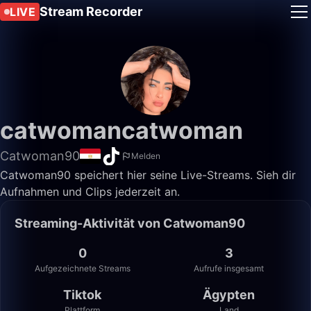
Stream Recorder
LIVE
catwomancatwoman
Catwoman90
Melden
Catwoman90 speichert hier seine Live-Streams. Sieh dir
Aufnahmen und Clips jederzeit an.
Streaming-Aktivität von Catwoman90
0
3
Aufgezeichnete Streams
Aufrufe insgesamt
Tiktok
Ägypten
Plattform
Land