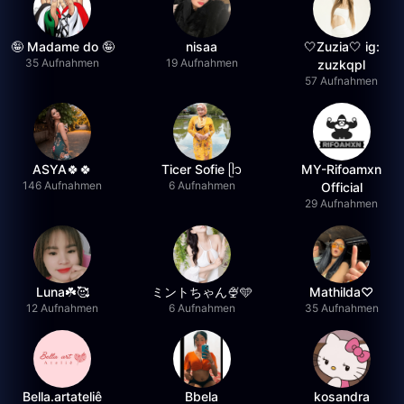
🤪 Madame do 🤪
nisaa
🤍Zuzia🤍 ig:
35 Aufnahmen
19 Aufnahmen
zuzkqpl
57 Aufnahmen
ASYA🍀🍀
Ticer Sofie ᥫ᭡
MY-Rifoamxn
146 Aufnahmen
6 Aufnahmen
Official
29 Aufnahmen
Luna☘️🥰
ミントちゃん🍨🩵
Mathilda♡︎
12 Aufnahmen
6 Aufnahmen
35 Aufnahmen
Bella.artateliê
Bbela
kosandra