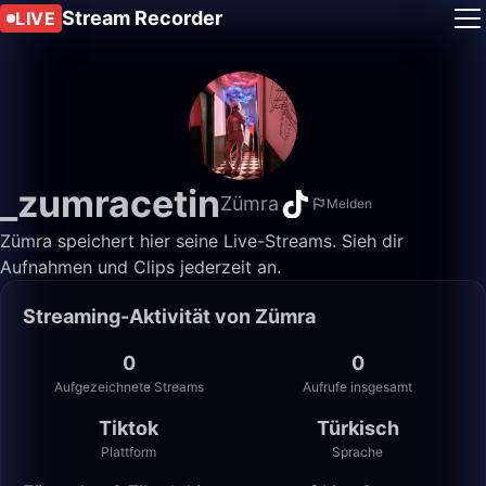
Stream Recorder
LIVE
_zumracetin
Zümra
Melden
Zümra speichert hier seine Live-Streams. Sieh dir
Aufnahmen und Clips jederzeit an.
Streaming-Aktivität von Zümra
0
0
Aufgezeichnete Streams
Aufrufe insgesamt
Tiktok
Türkisch
Plattform
Sprache