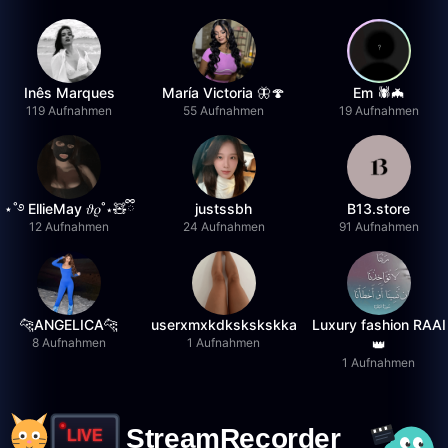
Inês Marques
María Victoria 🦋🍄
Em 🕷️🦇
119 Aufnahmen
55 Aufnahmen
19 Aufnahmen
⋆˚࿔ EllieMay 𝜗𝜚˚⋆🧸ྀི
justssbh
B13.store
12 Aufnahmen
24 Aufnahmen
91 Aufnahmen
🐆ANGELICA🐆
userxmxkdkskskskka
Luxury fashion RAAI
8 Aufnahmen
1 Aufnahmen
👑
1 Aufnahmen