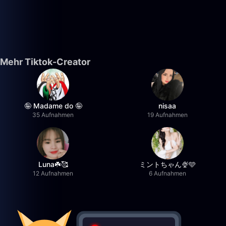
Mehr Tiktok-Creator
🤪 Madame do 🤪
nisaa
35 Aufnahmen
19 Aufnahmen
Luna☘️🥰
ミントちゃん🍨🩵
12 Aufnahmen
6 Aufnahmen