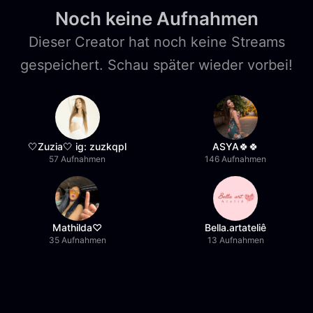
Noch keine Aufnahmen
Dieser Creator hat noch keine Streams
gespeichert. Schau später wieder vorbei!
🤍Zuzia🤍 ig: zuzkqpl
ASYA🍀🍀
57 Aufnahmen
146 Aufnahmen
Mathilda♡︎
Bella.artateliê
35 Aufnahmen
13 Aufnahmen