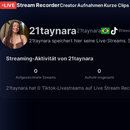
Stream Recorder
LIVE
Creator
Aufnahmen
Kurze Clips
21taynara
21taynara
Mel
21taynara speichert hier seine Live-Streams. 
Streaming-Aktivität von 21taynara
0
0
Aufgezeichnete Streams
Aufrufe insgesamt
21taynara hat 0 Tiktok-Livestreams auf Live Stream Rec