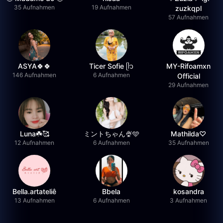
35 Aufnahmen
19 Aufnahmen
zuzkqpl
57 Aufnahmen
ASYA🍀🍀
Ticer Sofie ᥫ᭡
MY-Rifoamxn
146 Aufnahmen
6 Aufnahmen
Official
29 Aufnahmen
Luna☘️🥰
ミントちゃん🍨🩵
Mathilda♡︎
12 Aufnahmen
6 Aufnahmen
35 Aufnahmen
Bella.artateliê
Bbela
kosandra
13 Aufnahmen
6 Aufnahmen
3 Aufnahmen