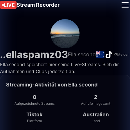
Stream Recorder
LIVE
..ellaspamz03
Ella.second
Melden
Ella.second speichert hier seine Live-Streams. Sieh dir
Aufnahmen und Clips jederzeit an.
Streaming-Aktivität von Ella.second
0
2
Aufgezeichnete Streams
Aufrufe insgesamt
Tiktok
Australien
Plattform
Land