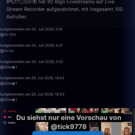
𝐒⁸💮𝓣ⓘⓒ𝓚🦋 hat 92 Bigo-Livestreams auf Live
Stream Recorder aufgezeichnet, mit insgesamt 100
Aufrufen.
1:10:47
Aufgenommen am 30. Juli 2026, 6:18
1h 10m
1:01:29
Aufgenommen am 30. Juli 2026, 4:57
1h 1m
50:00
Aufgenommen am 30. Juli 2026, 3:52
50m
1
50:00
Aufgenommen am 29. Juli 2026, 19:24
50m
1
50:00
Aufgenommen am 29. Juli 2026, 18:33
50m
1
Du siehst nur eine Vorschau von
@tick9778