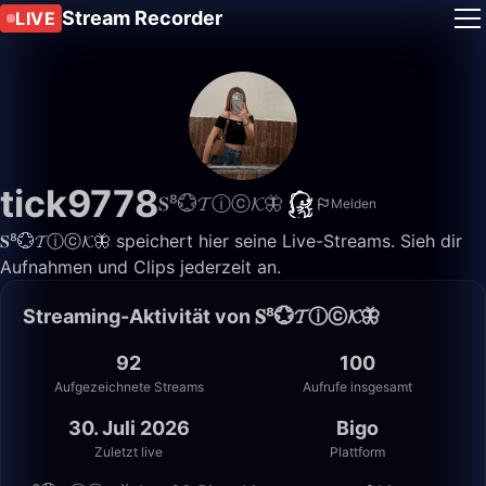
Stream Recorder
LIVE
tick9778
𝐒⁸💮𝓣ⓘⓒ𝓚🦋
Melden
𝐒⁸💮𝓣ⓘⓒ𝓚🦋 speichert hier seine Live-Streams. Sieh dir
Aufnahmen und Clips jederzeit an.
Streaming-Aktivität von 𝐒⁸💮𝓣ⓘⓒ𝓚🦋
92
100
Aufgezeichnete Streams
Aufrufe insgesamt
30. Juli 2026
Bigo
Zuletzt live
Plattform