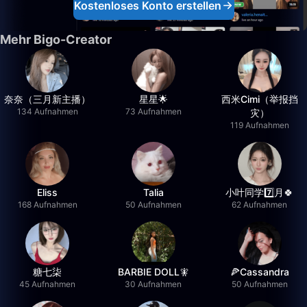
Kostenloses Konto erstellen
Mehr Bigo-Creator
奈奈（三月新主播）
星星🌟
西米Cimi（举报挡
134 Aufnahmen
73 Aufnahmen
灾）
119 Aufnahmen
Eliss
Talia
小叶同学7️⃣月🍀
168 Aufnahmen
50 Aufnahmen
62 Aufnahmen
糖七柒
BARBIE DOLL🧚
🍕Cassandra
45 Aufnahmen
30 Aufnahmen
50 Aufnahmen