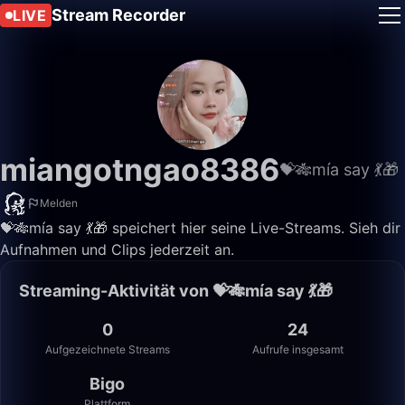
Stream Recorder
LIVE
miangotngao8386
💝🎋mía say 💃🎁
Melden
💝🎋mía say 💃🎁 speichert hier seine Live-Streams. Sieh dir
Aufnahmen und Clips jederzeit an.
Streaming-Aktivität von 💝🎋mía say 💃🎁
0
24
Aufgezeichnete Streams
Aufrufe insgesamt
Bigo
Plattform