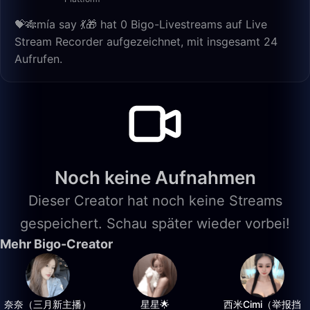
💝🎋mía say 💃🎁 hat 0 Bigo-Livestreams auf Live
Stream Recorder aufgezeichnet, mit insgesamt 24
Aufrufen.
Noch keine Aufnahmen
Dieser Creator hat noch keine Streams
gespeichert. Schau später wieder vorbei!
Mehr Bigo-Creator
奈奈（三月新主播）
星星🌟
西米Cimi（举报挡