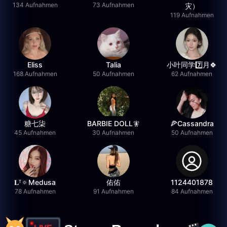
134 Aufnahmen
73 Aufnahmen
灾）
119 Aufnahmen
Eliss
Talia
小叶同学7️⃣月🍀
168 Aufnahmen
50 Aufnahmen
62 Aufnahmen
糖七柒
BARBIE DOLL🧚
🍕Cassandra
45 Aufnahmen
30 Aufnahmen
50 Aufnahmen
𝐋ᵀ🔅Medusa
佑佑
1124401878
78 Aufnahmen
91 Aufnahmen
84 Aufnahmen