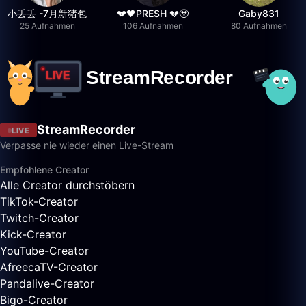
小丢丢 -7月新猪包
💔🖤PRESH 💔🥹
Gaby831
25 Aufnahmen
106 Aufnahmen
80 Aufnahmen
StreamRecorder
LIVE
Verpasse nie wieder einen Live-Stream
Empfohlene Creator
Alle Creator durchstöbern
TikTok-Creator
Twitch-Creator
Kick-Creator
YouTube-Creator
AfreecaTV-Creator
Pandalive-Creator
Bigo-Creator