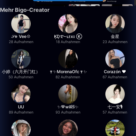
Mehr Bigo-Creator
𝒮✮ Vee💠
K͙D͙࿐ʟᴇxɪ Ⓚ
金星
28 Aufnahmen
18 Aufnahmen
23 Aufnahmen
小婷（六月开门红）
🍷✨MorenaOfc🍷✨
Corazón ♥
50 Aufnahmen
82 Aufnahmen
67 Aufnahmen
UU
✨🤎wil🧸✨
七一安🎙️
89 Aufnahmen
93 Aufnahmen
57 Aufnahmen