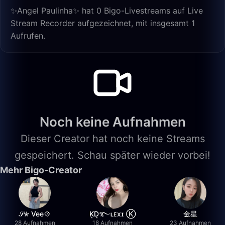
✨Angel Paulinha✨ hat 0 Bigo-Livestreams auf Live
Stream Recorder aufgezeichnet, mit insgesamt 1
Aufrufen.
Noch keine Aufnahmen
Dieser Creator hat noch keine Streams
gespeichert. Schau später wieder vorbei!
Mehr Bigo-Creator
𝒮✮ Vee💠
K͙D͙࿐ʟᴇxɪ Ⓚ
金星
28 Aufnahmen
18 Aufnahmen
23 Aufnahmen