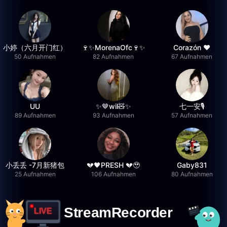
小婷（六月开门红）
🍷✨MorenaOfc🍷✨
Corazón ♥
50 Aufnahmen
82 Aufnahmen
67 Aufnahmen
UU
✨🤎wil🧸✨
七一安🎙️
89 Aufnahmen
93 Aufnahmen
57 Aufnahmen
小丢丢 -7月新猪包
💔🖤PRESH 💔🥹
Gaby831
25 Aufnahmen
106 Aufnahmen
80 Aufnahmen