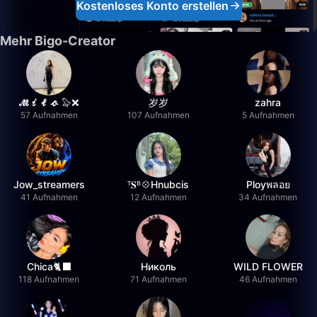
Kostenloses Konto erstellen
Mehr Bigo-Creator
𝓜𝓲𝓵𝓸 🦭❌
岁岁
zahra
57 Aufnahmen
107 Aufnahmen
5 Aufnahmen
Jow_streamers
ᵀ𝐒ᴮ💠Hnubcis
Ployพลอย
41 Aufnahmen
12 Aufnahmen
34 Aufnahmen
Chica🐈‍⬛
Николь
WILD FLOWER
118 Aufnahmen
71 Aufnahmen
46 Aufnahmen