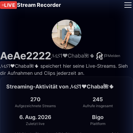
Stream Recorder
LIVE
AeAe2222
𝓜𝓢1♥️Chaba🌺🌵
Melden
𝓜𝓢1♥️Chaba🌺🌵 speichert hier seine Live-Streams. Sieh
dir Aufnahmen und Clips jederzeit an.
Streaming-Aktivität von 𝓜𝓢1♥️Chaba🌺🌵
270
245
Aufgezeichnete Streams
Aufrufe insgesamt
6. Aug. 2026
Bigo
Zuletzt live
Plattform