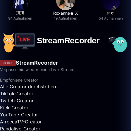
玥玥
Roxanne🔥 X
멍히
94 Aufnahmen
19 Aufnahmen
54 Aufnahmen
StreamRecorder
LIVE
Verpasse nie wieder einen Live-Stream
Empfohlene Creator
Alle Creator durchstöbern
TikTok-Creator
Twitch-Creator
Kick-Creator
YouTube-Creator
AfreecaTV-Creator
Pandalive-Creator