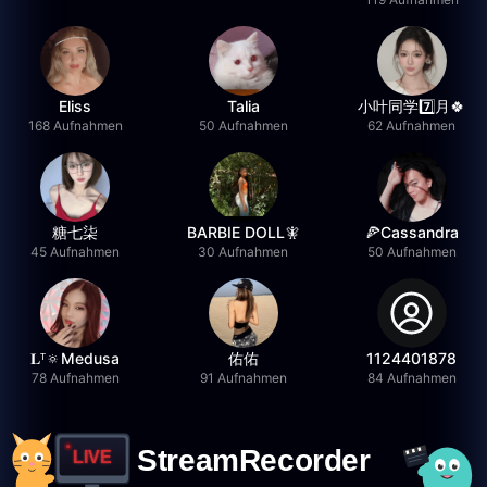
Eliss
Talia
小叶同学7️⃣月🍀
168 Aufnahmen
50 Aufnahmen
62 Aufnahmen
糖七柒
BARBIE DOLL🧚
🍕Cassandra
45 Aufnahmen
30 Aufnahmen
50 Aufnahmen
𝐋ᵀ🔅Medusa
佑佑
1124401878
78 Aufnahmen
91 Aufnahmen
84 Aufnahmen