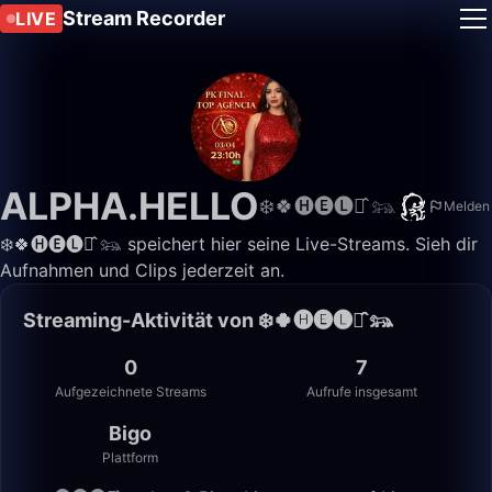
Stream Recorder
LIVE
ALPHA.HELLO
❄️🍀🅗🅔🅛🅞̂ 𓃬
Melden
❄️🍀🅗🅔🅛🅞̂ 𓃬 speichert hier seine Live-Streams. Sieh dir
Aufnahmen und Clips jederzeit an.
Streaming-Aktivität von ❄️🍀🅗🅔🅛🅞̂ 𓃬
0
7
Aufgezeichnete Streams
Aufrufe insgesamt
Bigo
Plattform