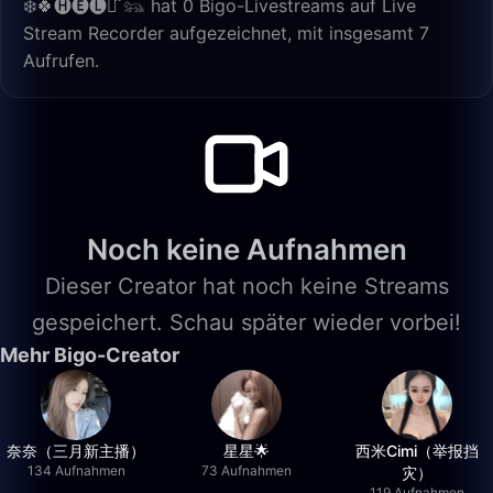
❄️🍀🅗🅔🅛🅞̂ 𓃬 hat 0 Bigo-Livestreams auf Live
Stream Recorder aufgezeichnet, mit insgesamt 7
Aufrufen.
Noch keine Aufnahmen
Dieser Creator hat noch keine Streams
gespeichert. Schau später wieder vorbei!
Mehr Bigo-Creator
奈奈（三月新主播）
星星🌟
西米Cimi（举报挡
134 Aufnahmen
73 Aufnahmen
灾）
119 Aufnahmen