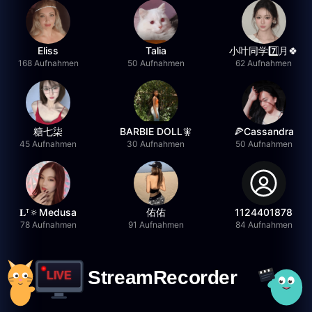
Eliss
Talia
小叶同学7️⃣月🍀
168 Aufnahmen
50 Aufnahmen
62 Aufnahmen
糖七柒
BARBIE DOLL🧚
🍕Cassandra
45 Aufnahmen
30 Aufnahmen
50 Aufnahmen
𝐋ᵀ🔅Medusa
佑佑
1124401878
78 Aufnahmen
91 Aufnahmen
84 Aufnahmen