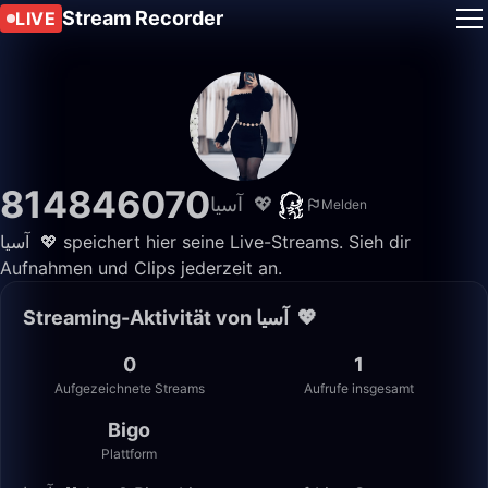
Stream Recorder
LIVE
814846070
‏ ‏آسيا 💖
Melden
‏ ‏آسيا 💖 speichert hier seine Live-Streams. Sieh dir
Aufnahmen und Clips jederzeit an.
Streaming-Aktivität von ‏ ‏آسيا 💖
0
1
Aufgezeichnete Streams
Aufrufe insgesamt
Bigo
Plattform