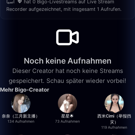
‏ ‏آسيا 💖 hat 0 Bigo-Livestreams auf Live Stream
Recorder aufgezeichnet, mit insgesamt 1 Aufrufen.
Noch keine Aufnahmen
Dieser Creator hat noch keine Streams
gespeichert. Schau später wieder vorbei!
Mehr Bigo-Creator
奈奈（三月新主播）
星星🌟
西米Cimi（举报挡
134 Aufnahmen
73 Aufnahmen
灾）
119 Aufnahmen