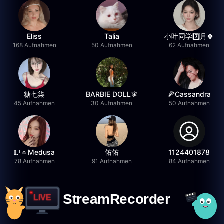
Eliss
Talia
小叶同学7️⃣月🍀
168 Aufnahmen
50 Aufnahmen
62 Aufnahmen
糖七柒
BARBIE DOLL🧚
🍕Cassandra
45 Aufnahmen
30 Aufnahmen
50 Aufnahmen
𝐋ᵀ🔅Medusa
佑佑
1124401878
78 Aufnahmen
91 Aufnahmen
84 Aufnahmen