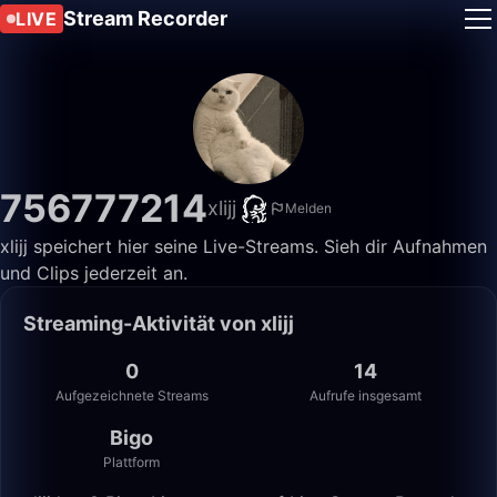
Stream Recorder
LIVE
756777214
xlijj
Melden
xlijj speichert hier seine Live-Streams. Sieh dir Aufnahmen
und Clips jederzeit an.
Streaming-Aktivität von xlijj
0
14
Aufgezeichnete Streams
Aufrufe insgesamt
Bigo
Plattform