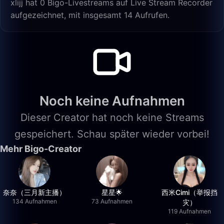
xlijj hat 0 Bigo-Livestreams auf Live Stream Recorder
aufgezeichnet, mit insgesamt 14 Aufrufen.
Noch keine Aufnahmen
Dieser Creator hat noch keine Streams
gespeichert. Schau später wieder vorbei!
Mehr Bigo-Creator
奈奈（三月新主播）
星星🌟
西米Cimi（举报挡
134 Aufnahmen
73 Aufnahmen
灾）
119 Aufnahmen